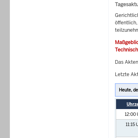
Tagesaktu
Gerichtli
öffentlich
teilzuneh
Maßgeblic
Technisch
Das Akten
Letzte Akt
Uhrze
12:00
11:15