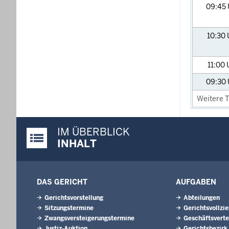
09:45
10:30
11:00
09:30
Weitere T
IM ÜBERBLICK
Justiz-Portal im Überblick:
INHALT
DAS GERICHT
AUFGABEN
Gerichtsvorstellung
Abteilungen
Sitzungstermine
Gerichtsvollzi
Zwangsversteigerungs­termine
Geschäftsverte
Justiz-Auktion
Gerichtsbezirk