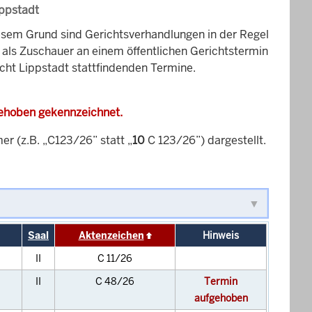
ippstadt
esem Grund sind Gerichtsverhandlungen in der Regel
it als Zuschauer an einem öffentlichen Gerichtstermin
icht Lippstadt stattfindenden Termine.
gehoben gekennzeichnet.
 (z.B. „C123/26” statt „
10
C 123/26”) dargestellt.
Saal
Aktenzeichen
Hinweis
II
C 11/26
II
C 48/26
Termin
aufgehoben