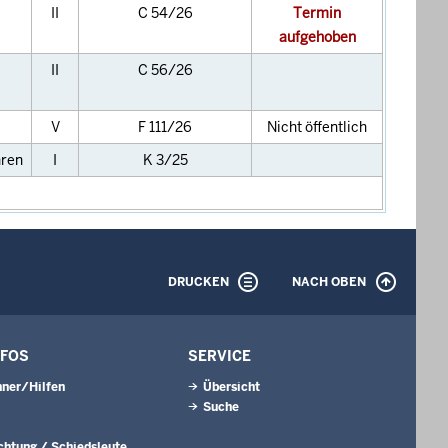
II
C 54/26
Termin
aufgehoben
II
C 56/26
V
F 111/26
Nicht öffentlich
hren
I
K 3/25
DRUCKEN
NACH OBEN
NFOS
SERVICE
ner/Hilfen
Übersicht
Suche
ichtung / Schiedsleute