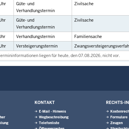
Uhr
Güte- und
Zivilsache
Verhandlungstermin
Uhr
Güte- und
Zivilsache
Verhandlungstermin
Uhr
Verhandlungstermin
Familiensache
Uhr
Versteigerungstermin
Zwangsversteigerungsverfa
ermininformationen liegen für heute, den 07.08.2026, nicht vor.
KONTAKT
RECHTS-I
E-Mail - Hinweis
Kostenrech
eher
Wegbeschreibung
Formulare
ilung
Telefonliste
Zeugen
Öffnungszeiten
Streitschl